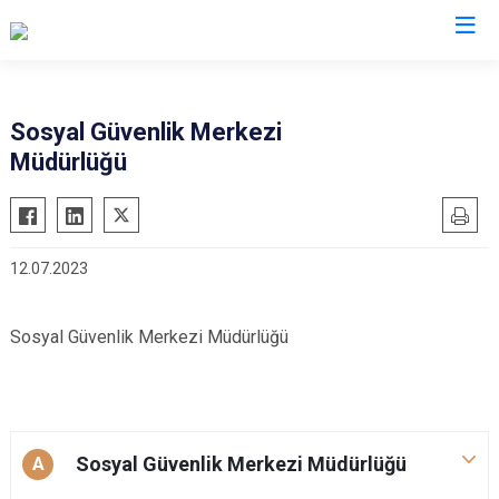
Aydın
Sosyal Güvenlik Merkezi
Müdürlüğü
Bozdoğan
Köşk
Buharkent
Kuşadası
Çine
Kuyucak
12.07.2023
Didim
Nazilli
Germencik
Söke
Sosyal Güvenlik Merkezi Müdürlüğü
İncirliova
Sultanhisar
Karacasu
Yenipazar
Karpuzlu
Efeler
Koçarlı
Sosyal Güvenlik Merkezi Müdürlüğü
A