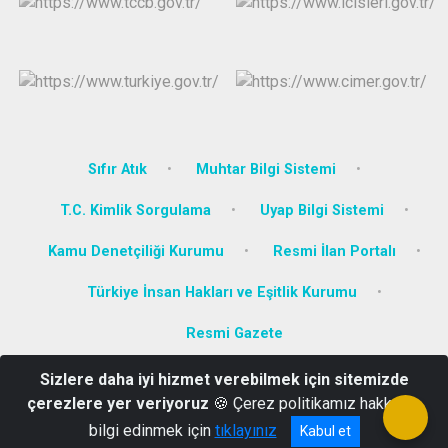
Sıfır Atık
Muhtar Bilgi Sistemi
T.C. Kimlik Sorgulama
Uyap Bilgi Sistemi
Kamu Denetçiliği Kurumu
Resmi İlan Portalı
Türkiye İnsan Hakları ve Eşitlik Kurumu
Resmi Gazete
Sizlere daha iyi hizmet verebilmek için sitemizde
Camikebir Mahallesi Atatürk Bulvarı No: 8 Kuşadası/AYDIN
çerezlere yer veriyoruz
🍪 Çerez politikamız hakkında
0256 614 69 92
bilgi edinmek için
tıklayınız
Kabul et