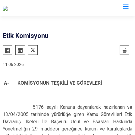
Aydın
Etik Komisyonu
Bozdoğan
Köşk
Buharkent
Kuşadası
11.06.2026
Çine
Kuyucak
Didim
Nazilli
A- KOMİSYONUN TEŞKİLİ VE GÖREVLERİ
Germencik
Söke
İncirliova
Sultanhisar
Karacasu
Yenipazar
5176 sayılı Kanuna dayanılarak hazırlanan ve
Karpuzlu
Efeler
13/04/2005 tarihinde yürürlüğe giren Kamu Görevlileri Etik
Davranış İlkeleri İle Başvuru Usul ve Esasları Hakkında
Koçarlı
Yönetmeliğin 29. maddesi gereğince kurum ve kuruluşlarda