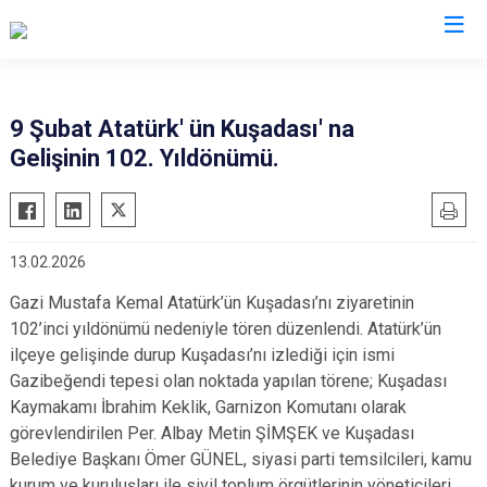
Aydın
9 Şubat Atatürk' ün Kuşadası' na
Gelişinin 102. Yıldönümü.
Bozdoğan
Köşk
Buharkent
Kuşadası
Çine
Kuyucak
13.02.2026
Didim
Nazilli
Gazi Mustafa Kemal Atatürk’ün Kuşadası’nı ziyaretinin
Germencik
Söke
102’inci yıldönümü nedeniyle tören düzenlendi. Atatürk’ün
İncirliova
Sultanhisar
ilçeye gelişinde durup Kuşadası’nı izlediği için ismi
Karacasu
Yenipazar
Gazibeğendi tepesi olan noktada yapılan törene; Kuşadası
Karpuzlu
Kaymakamı İbrahim Keklik, Garnizon Komutanı olarak
Efeler
görevlendirilen Per. Albay Metin ŞİMŞEK ve Kuşadası
Koçarlı
Belediye Başkanı Ömer GÜNEL, siyasi parti temsilcileri, kamu
kurum ve kuruluşları ile sivil toplum örgütlerinin yöneticileri