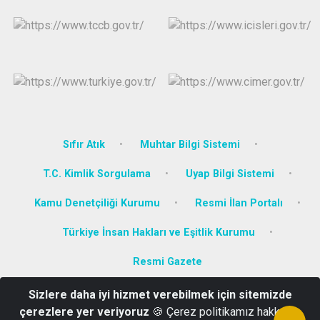
Sıfır Atık
Muhtar Bilgi Sistemi
T.C. Kimlik Sorgulama
Uyap Bilgi Sistemi
Kamu Denetçiliği Kurumu
Resmi İlan Portalı
Türkiye İnsan Hakları ve Eşitlik Kurumu
Resmi Gazete
Sizlere daha iyi hizmet verebilmek için sitemizde
Camikebir Mahallesi Atatürk Bulvarı No: 8 Kuşadası/AYDIN
çerezlere yer veriyoruz
🍪 Çerez politikamız hakkında