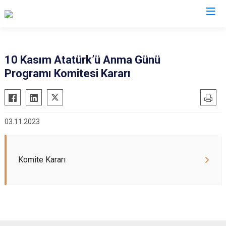
Aydın
10 Kasım Atatürk’ü Anma Günü
Programı Komitesi Kararı
Bozdoğan
Köşk
Buharkent
Kuşadası
Çine
Kuyucak
03.11.2023
Didim
Nazilli
Germencik
Söke
İncirliova
Sultanhisar
Komite Kararı
Karacasu
Yenipazar
Karpuzlu
Efeler
Koçarlı